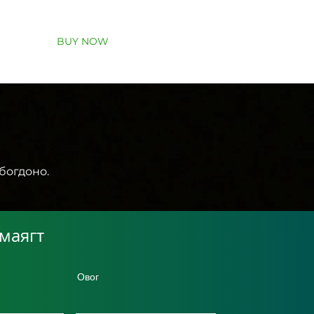
FAQ
BUY NOW
CONTACT US
лбогдоно.
маягт
Овог