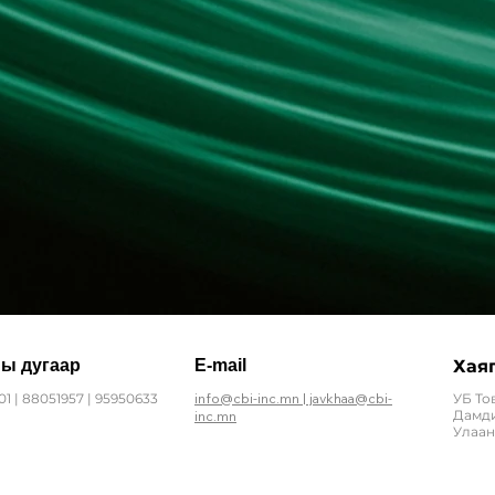
ны дугаар
E-mail
Хая
01 | 88051957 | 95950633
info@cbi-inc.mn | javkhaa@cbi-
УБ То
Дамди
inc.mn
Улаан