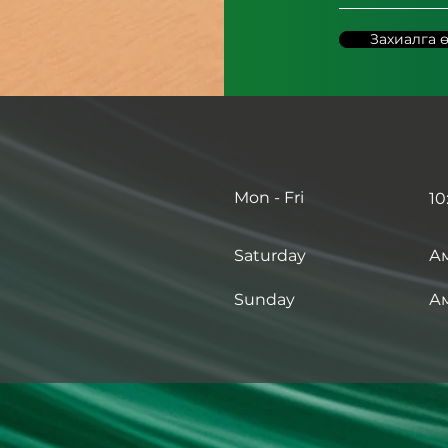
Захиалга ө
Mon - Fri
10
Saturday
А
​Sunday
А