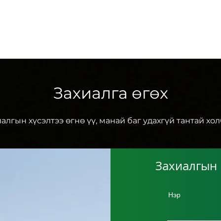
PRODUCT
Захиалга өгөх
алгын хүсэлтээ өгнө үү, манай баг удахгүй тантай хо
Захиалгын 
Нэр