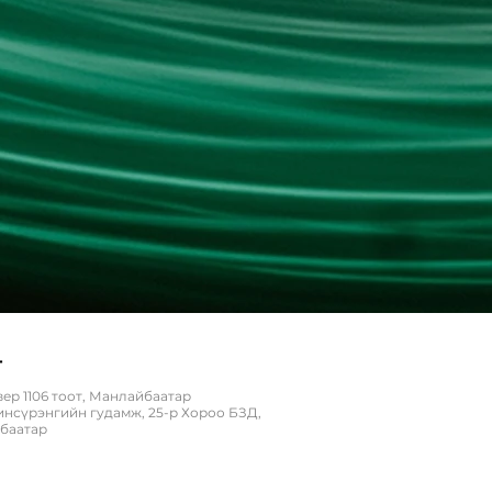
г
вер 1106 тоот, Манлайбаатар
нсүрэнгийн гудамж, 25-р Хороо БЗД,
баатар