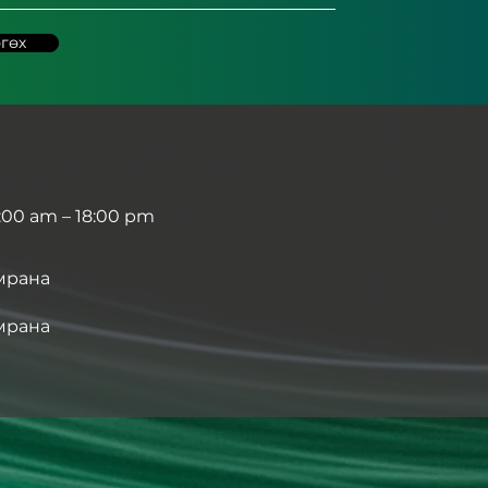
гөх
:00 am – 18:00 pm
мрана
мрана