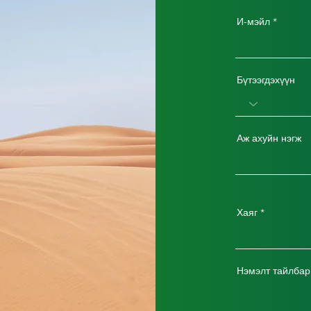
И-мэйл
Бүтээгдэхүүн
Аж ахуйн нэгж
Хаяг
Нэмэлт тайлбар