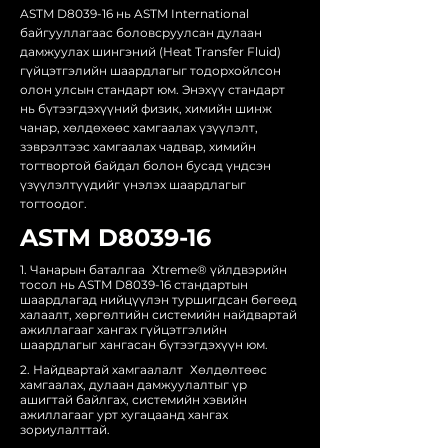
ASTM D8039-16 нь ASTM International
байгууллагаас боловсруулсан дулаан
дамжуулах шингэний (Heat Transfer Fluid)
гүйцэтгэлийн шаардлагыг тодорхойлсон
олон улсын стандарт юм. Энэхүү стандарт
нь бүтээгдэхүүний физик, химийн шинж
чанар, хөлдөхөөс хамгаалах үзүүлэлт,
зэврэлтээс хамгаалах чадвар, химийн
тогтвортой байдал болон бусад үндсэн
үзүүлэлтүүдийг үнэлэх шаардлагыг
тогтоодог.
ASTM D8039-16
1. Чанарын баталгаа Xtreme® үйлдвэрийн
тосол нь ASTM D8039-16 стандартын
шаардлагад нийцүүлэн туршигдсан бөгөөд
халаалт, хөргөлтийн системийн найдвартай
ажиллагааг хангах гүйцэтгэлийн
шаардлагыг хангасан бүтээгдэхүүн юм.
2. Найдвартай хамгаалалт Хөлдөлтөөс
хамгаалах, дулаан дамжуулалтыг үр
ашигтай байлгах, системийн хэвийн
ажиллагааг урт хугацаанд хангах
зориулалттай.