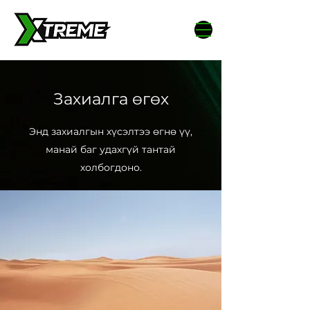
Захиалга өгөх
Энд захиалгын хүсэлтээ өгнө үү,
манай баг удахгүй тантай
холбогдоно.