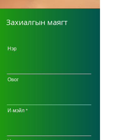
Захиалгын маягт
Нэр
Овог
И-мэйл