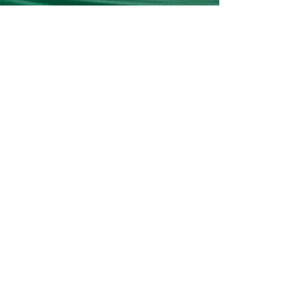
Утасны дугаар
9911-0801
|
88051957
|
95950633
E-mail
info@cbi-inc.mn
| javkhaa@cbi-
inc.mn