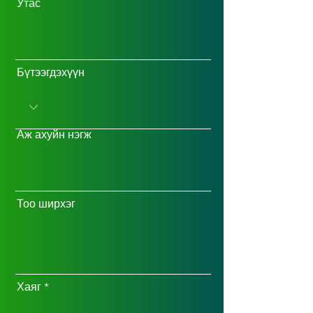
Утас
Бүтээгдэхүүн
Аж ахуйн нэгж
Тоо ширхэг
Хаяг