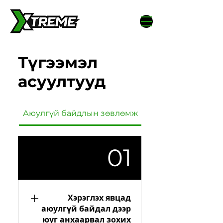
Түгээмэл
асуултууд
тууд
Аюулгүй байдлын зөвлөмж
01
Хэрэглэх явцад
аюулгүй байдал дээр
юуг анхаарвал зохих