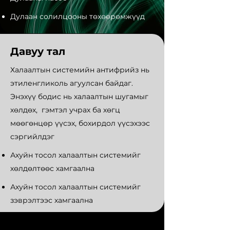
Дулаан солилцооны төхөөрөмжүүд
Давуу тал
Халаалтын системийн антифрийз нь
этиленгликоль агуулсан байдаг.
Энэхүү бодис нь халаалтын шугамыг
хөлдөх, гэмтэл учрах ба хөгц
мөөгөнцөр үүсэх, бохирдол үүсэхээс
сэргийлдэг
Ахуйн тосол халаалтын системийг
хөлдөлтөөс хамгаална
Ахуйн тосол халаалтын системийг
зэврэлтээс хамгаална