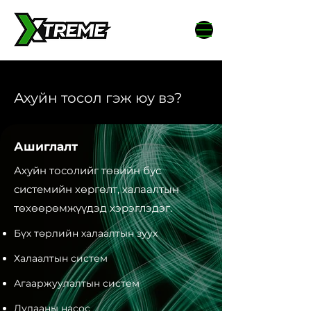
Ахуйн тосол гэж юу вэ?
Ашиглалт
Ахуйн тосолийг төвийн бус
системийн хөргөлт, халаалтын
төхөөрөмжүүдэд хэрэглэдэг.
Бүх төрлийн халаалтын зуух
Халаалтын систем
Агааржуулалтын систем
Дулааны насос